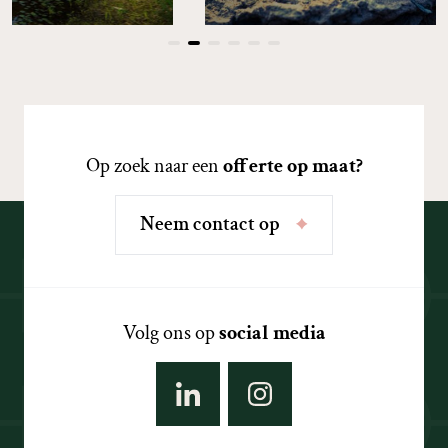
Op zoek naar een
offerte op maat?
N
e
e
m
c
o
n
t
a
c
t
o
p
Volg ons op
social media