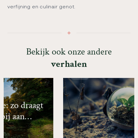
verfijning en culinair genot.
B
e
k
i
j
k
o
o
k
o
n
z
e
a
n
d
e
r
e
v
e
r
h
a
l
e
n
Inspiratie
L
e
e
s
d
i
t
v
e
r
h
a
a
l