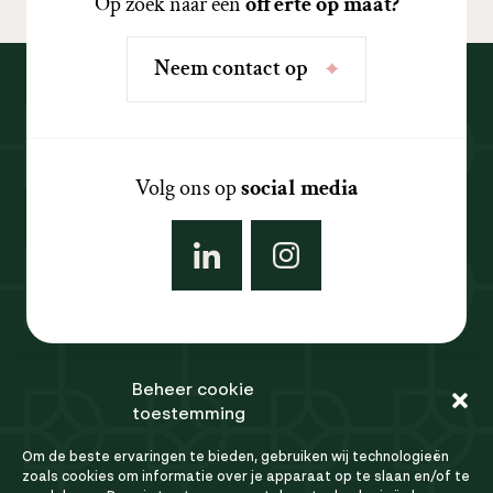
Op zoek naar een
offerte op maat?
N
e
e
m
c
o
n
t
a
c
t
o
p
Volg ons op
social media
Beheer cookie
Ons team
toestemming
Referenties
Om de beste ervaringen te bieden, gebruiken wij technologieën
FAQ
zoals cookies om informatie over je apparaat op te slaan en/of te