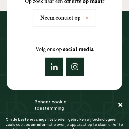
Op zoek naar een
offerte op maat?
N
e
e
m
c
o
n
t
a
c
t
o
p
Volg ons op
social media
Beheer cookie
Ons team
toestemming
Referenties
Om de beste ervaringen te bieden, gebruiken wij technologieën
FAQ
zoals cookies om informatie over je apparaat op te slaan en/of te