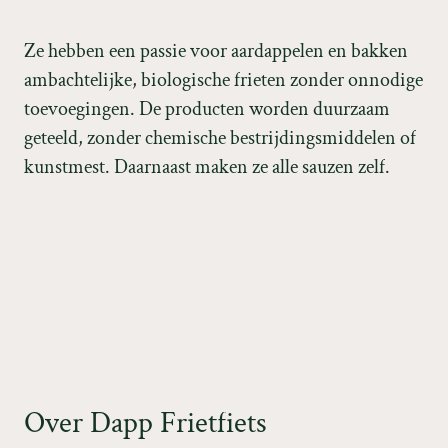
Z
e
h
e
b
b
e
n
e
e
n
p
a
s
s
i
e
v
o
o
r
a
a
r
d
a
p
p
e
l
e
n
e
n
b
a
k
k
e
n
a
m
b
a
c
h
t
e
l
i
j
k
e
,
b
i
o
l
o
g
i
s
c
h
e
f
r
i
e
t
e
n
z
o
n
d
e
r
o
n
n
o
d
i
g
e
t
o
e
v
o
e
g
i
n
g
e
n
.
D
e
p
r
o
d
u
c
t
e
n
w
o
r
d
e
n
d
u
u
r
z
a
a
m
g
e
t
e
e
l
d
,
z
o
n
d
e
r
c
h
e
m
i
s
c
h
e
b
e
s
t
r
i
j
d
i
n
g
s
m
i
d
d
e
l
e
n
o
f
k
u
n
s
t
m
e
s
t
.
D
a
a
r
n
a
a
s
t
m
a
k
e
n
z
e
a
l
l
e
s
a
u
z
e
n
z
e
l
f
.
O
v
e
r
D
a
p
p
F
r
i
e
t
f
i
e
t
s