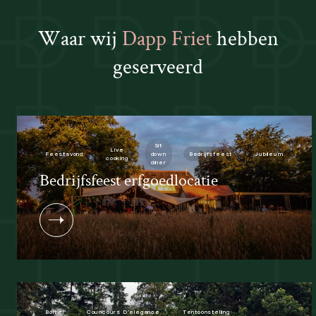
W
a
a
r
w
i
j
D
a
p
p
F
r
i
e
t
h
e
b
b
e
n
g
e
s
e
r
v
e
e
r
d
Sit
Live
Feestavond
down
Bedrijfsfeest
Jubileum
cooking
diner
Bedrijfsfeest erfgoedlocatie
Borrel
Councours D’elegance
Tentoonstelling