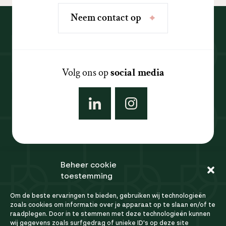
N
e
e
m
c
o
n
t
a
c
t
o
p
Volg ons op
social media
Beheer cookie
Ons team
toestemming
Referenties
Om de beste ervaringen te bieden, gebruiken wij technologieën
FAQ
zoals cookies om informatie over je apparaat op te slaan en/of te
raadplegen. Door in te stemmen met deze technologieën kunnen
Vacatures
wij gegevens zoals surfgedrag of unieke ID's op deze site