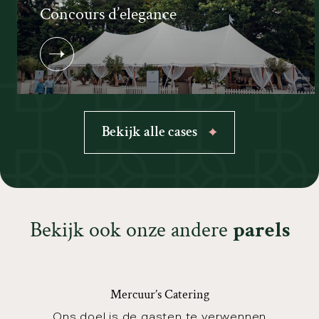
Concours d’elegance
B
e
k
i
j
k
a
l
l
e
c
a
s
e
s
B
e
k
i
j
k
o
o
k
o
n
z
e
a
n
d
e
r
e
p
a
r
e
l
s
Mercuur’s Catering
Ons doel is de gasten te verwennen