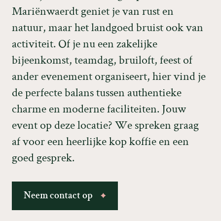
M
a
r
i
ë
n
w
a
e
r
d
t
g
e
n
i
e
t
j
e
v
a
n
r
u
s
t
e
n
n
a
t
u
u
r
,
m
a
a
r
h
e
t
l
a
n
d
g
o
e
d
b
r
u
i
s
t
o
o
k
v
a
n
a
c
t
i
v
i
t
e
i
t
.
O
f
j
e
n
u
e
e
n
z
a
k
e
l
i
j
k
e
b
i
j
e
e
n
k
o
m
s
t
,
t
e
a
m
d
a
g
,
b
r
u
i
l
o
f
t
,
f
e
e
s
t
o
f
a
n
d
e
r
e
v
e
n
e
m
e
n
t
o
r
g
a
n
i
s
e
e
r
t
,
h
i
e
r
v
i
n
d
j
e
d
e
p
e
r
f
e
c
t
e
b
a
l
a
n
s
t
u
s
s
e
n
a
u
t
h
e
n
t
i
e
k
e
c
h
a
r
m
e
e
n
m
o
d
e
r
n
e
f
a
c
i
l
i
t
e
i
t
e
n
.
J
o
u
w
e
v
e
n
t
o
p
d
e
z
e
l
o
c
a
t
i
e
?
W
e
s
p
r
e
k
e
n
g
r
a
a
g
a
f
v
o
o
r
e
e
n
h
e
e
r
l
i
j
k
e
k
o
p
k
o
f
f
i
e
e
n
e
e
n
g
o
e
d
g
e
s
p
r
e
k
.
N
e
e
m
c
o
n
t
a
c
t
o
p