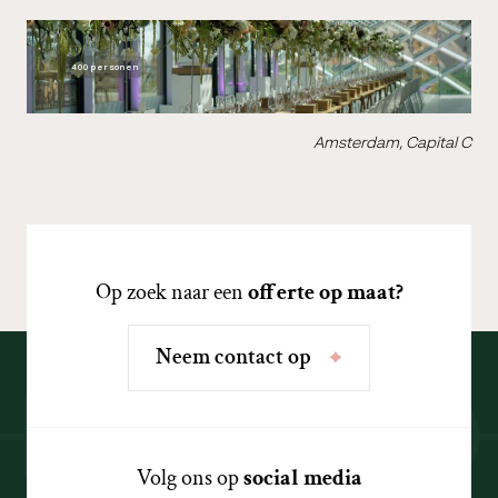
400 personen
Amsterdam, Capital C
Op zoek naar een
offerte op maat?
N
e
e
m
c
o
n
t
a
c
t
o
p
Volg ons op
social media