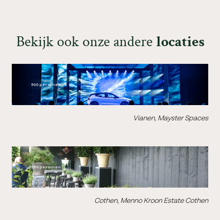
B
e
k
i
j
k
o
o
k
o
n
z
e
a
n
d
e
r
e
l
o
c
a
t
i
e
s
500 personen
Vianen, Mayster Spaces
300 personen
Cothen, Menno Kroon Estate Cothen