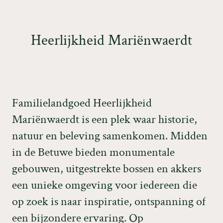
H
e
e
r
l
i
j
k
h
e
i
d
M
a
r
i
ë
n
w
a
e
r
d
t
F
a
m
i
l
i
e
l
a
n
d
g
o
e
d
H
e
e
r
l
i
j
k
h
e
i
d
M
a
r
i
ë
n
w
a
e
r
d
t
i
s
e
e
n
p
l
e
k
w
a
a
r
h
i
s
t
o
r
i
e
,
n
a
t
u
u
r
e
n
b
e
l
e
v
i
n
g
s
a
m
e
n
k
o
m
e
n
.
M
i
d
d
e
n
i
n
d
e
B
e
t
u
w
e
b
i
e
d
e
n
m
o
n
u
m
e
n
t
a
l
e
g
e
b
o
u
w
e
n
,
u
i
t
g
e
s
t
r
e
k
t
e
b
o
s
s
e
n
e
n
a
k
k
e
r
s
e
e
n
u
n
i
e
k
e
o
m
g
e
v
i
n
g
v
o
o
r
i
e
d
e
r
e
e
n
d
i
e
o
p
z
o
e
k
i
s
n
a
a
r
i
n
s
p
i
r
a
t
i
e
,
o
n
t
s
p
a
n
n
i
n
g
o
f
e
e
n
b
i
j
z
o
n
d
e
r
e
e
r
v
a
r
i
n
g
.
O
p