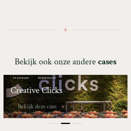
B
e
k
i
j
k
o
o
k
o
n
z
e
a
n
d
e
r
e
c
a
s
e
s
Feestavond
Bedrijfsfeest
Creative Clicks
B
e
k
i
j
k
d
e
z
e
c
a
s
e