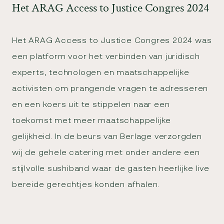
H
e
t
A
R
A
G
A
c
c
e
s
s
t
o
J
u
s
t
i
c
e
C
o
n
g
r
e
s
2
0
2
4
Het ARAG Access to Justice Congres 2024 was
een platform voor het verbinden van juridisch
experts, technologen en maatschappelijke
activisten om prangende vragen te adresseren
en een koers uit te stippelen naar een
toekomst met meer maatschappelijke
gelijkheid. In de beurs van Berlage verzorgden
wij de gehele catering met onder andere een
stijlvolle sushiband waar de gasten heerlijke live
bereide gerechtjes konden afhalen.