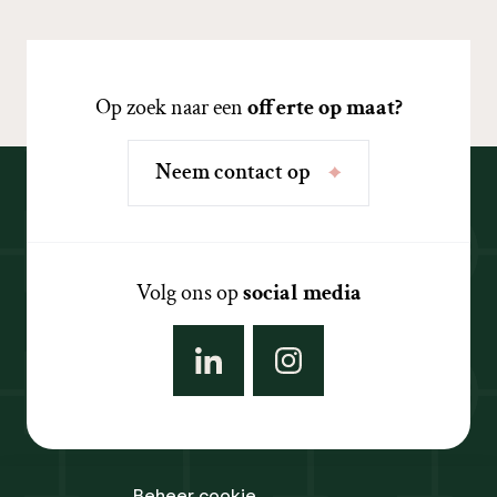
Op zoek naar een
offerte op maat?
N
e
e
m
c
o
n
t
a
c
t
o
p
Volg ons op
social media
Beheer cookie