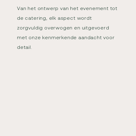
V
a
n
h
e
t
o
n
t
w
e
r
p
v
a
n
h
e
t
e
v
e
n
e
m
e
n
t
t
o
t
d
e
c
a
t
e
r
i
n
g
,
e
l
k
a
s
p
e
c
t
w
o
r
d
t
z
o
r
g
v
u
l
d
i
g
o
v
e
r
w
o
g
e
n
e
n
u
i
t
g
e
v
o
e
r
d
m
e
t
o
n
z
e
k
e
n
m
e
r
k
e
n
d
e
a
a
n
d
a
c
h
t
v
o
o
r
d
e
t
a
i
l
.